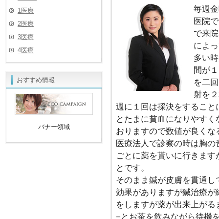
毎週金
1医療
医院で
2医療
で来院
3医療
によっ
4医療
多い時
間が１
おすすめ情報
を二回
射を２
週に１回は採決をすること
とたまに貧血になりやすく
バナー領域
おりますので数値が良くな
医療法人で診察の時は胸の
ごとに薬を貰いに行きます
とです。
そのまま鍼が皮膚を貫通し
効果がありますが鍼治療が
をしますが薬が出来上がる
−とお茶を飲みながら待機